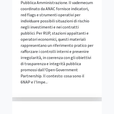
un prodotto diverso da quello richiesto
nelle specifiche tecniche, dichiarandosi
però disponibile a fornire il materiale
originariamente indicato qualora la
stazione appaltante lo avesse ritenuto
inderogabile. Per il Tar questa è un'offerta
condizionata e alternativa, vietata
perché attribuisce al concorrente un
ventaglio di opzioni precluso agli altri
partecipanti. Il ricorso contro
l'esclusione è stato respinto. Il caso
deciso dal Tar Lazio La vicenda riguarda
una gara d'appalto per la fornitura di
ecostazioni (contenitori per la raccolta
rifiuti), ...