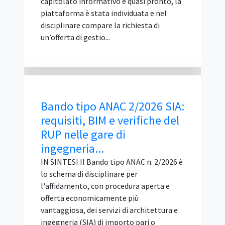
concorrente ha impugnato
l'aggiudicazione di una procedura di gara,
sostenendo che l'impresa risultata
aggiudicataria avrebbe dovuto essere
esclusa per carenza dell'abilitazione...
Attestazioni OIV 2024: ANAC
avvia la verifica finale e
chiede il questionario agli...
IN SINTESI L'ANAC ha avviato un'attività
di verifica sulle attestazioni OIV/ODV
relative agli obblighi di trasparenza
dell'annualità 2024, svolte nel corso del
2025, in attuazione del par. 7.2 della
delibera ANAC n. 192 del 7 maggio 2025.