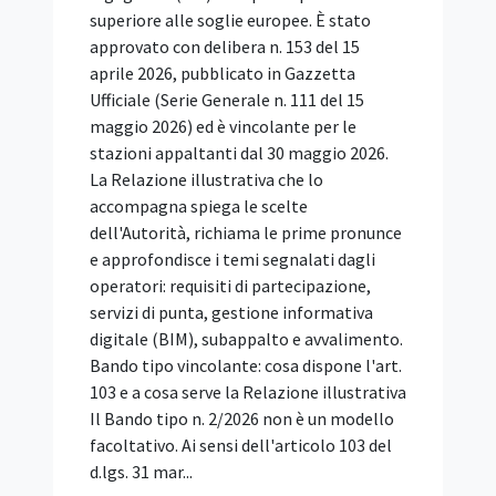
Gli enti destinatari devono compilare un
questionario, raggiungibile dal link
contenuto nella comunicazione ricevuta,
per completare i procedimenti relativi
alle tre fasi previste: rilevazione,
monitoraggio ed elencazione delle
inadempienze residue. L'obiettivo è
chiudere le pratiche 2024 ancora pendenti
prima dell'avvio del nuovo ciclo di
attestazioni, disciplinato dalla delibera
ANAC n. 168 del 15 aprile 2026 per
l'annualità 2025. Cosa ha comunicato
l'ANAC e perché ora L'Autorità Nazionale
Anticorruzione ha reso noto, all'inizio di
agosto 2026, l'avvio di un'attività di
monitoraggio riguardante l'acquisizione
delle attestazioni OIV/ODV riferi...